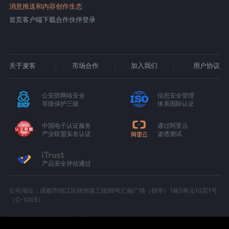
消息推送和内容创作生态
首页
客户端下载
合作伙伴登录
关于麦客
市场合作
加入我们
用户协议
公安部网络安全
信息安全管理
等级保护三级
体系国际认证
中国电子认证服务
通过阿里云
产业联盟实名认证
渗透测试
产品安全评估通过
公司地址：成都市锦江区锦华路三段88号汇融广场（锦华）1栋5单元10层1号
（C-1005）
增值电信业务经营许可证：京B2-20180674
京ICP备15000327号-1
川公网安备 51010402000439 号