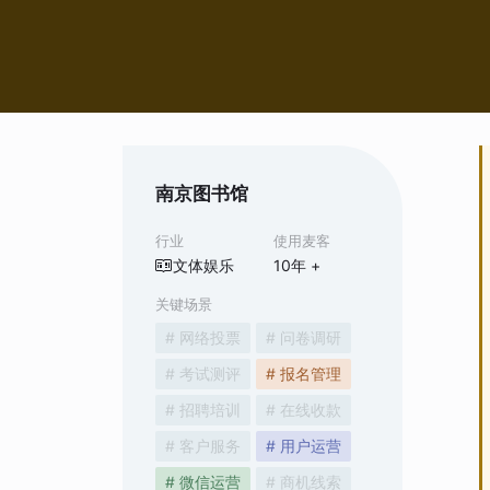
南京图书馆
行业
使用麦客
文体娱乐
10
年 +
关键场景
# 网络投票
# 问卷调研
# 考试测评
# 报名管理
# 招聘培训
# 在线收款
# 客户服务
# 用户运营
# 微信运营
# 商机线索