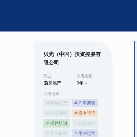
贝壳（中国）投资控股有
限公司
行业
使用麦客
房地产
9
年 +
关键场景
# 网络投票
# 问卷调研
# 考试测评
# 报名管理
# 招聘培训
# 在线收款
# 客户服务
# 用户运营